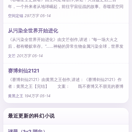
年，一个外来者从地球崛起，前往宇宙征战的故事。吞噬星空同
人，单世界..
空间定锚
297万字
05-14
从污染全世界开始进化
《从污染全世界开始进化》由文笀创作,讲述：”每一场大火之
后，都有蝼蚁幸存。“……神秘的异常生物金属污染全球，世界发
生巨大变..
文笀
201万字
05-14
赛博剑仙2121
《赛博剑仙2121》由黄黑之王创作,讲述：《赛博剑仙2121》作
者：黄黑之王【完结】 文案： 既不赛博又不朋克的赛博
朋克。..
黄黑之王
194万字
05-14
最近更新的科幻小说
谜题（1v2 哨向）