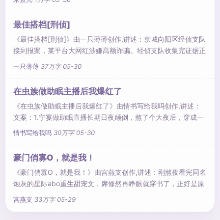
最佳搭档[刑侦]
《最佳搭档[刑侦]》由一只薄薄创作,讲述：京城向阳区经侦支队
接到报案，某平台大网红涉嫌高额诈骗。经侦支队收集完证据正
打算对..
一只薄薄
37万字
05-30
在虫族做助眠主播后我爆红了
《在虫族做助眠主播后我爆红了》由情书写给我吗创作,讲述：
文案：1.宁宴做助眠直播长期日夜颠倒，熬了个大夜后，穿成一
只偏远星上的雄虫。家徒四..
情书写给我吗
30万字
05-30
豪门俏寡O，就是我！
《豪门俏寡O，就是我！》由宫燕支创作,讲述：刚熬夜看完同名
炮灰的星际abo重生甜宠文，席修然再睁眼就穿书了，正好是原
主宁死不换婚..
宫燕支
33万字
05-29