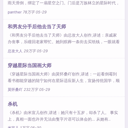
雨天滑倒，绑定了一扇星空之门。门后是万族林立的星际时代，
在捡到星空之门的第一..
panther
78万字
05-29
和男友分手后他去当了天师
《和男友分手后他去当了天师》由总攻大人创作,讲述：亲戚家
办丧事，乐瞳回老家帮忙。她到殡葬一条街去买纸钱，一眼就看
见角落里一家《天堂..
总攻大人
29万字
05-29
穿越星际当国画大师
《穿越星际当国画大师》由莫怀桑吖创作,讲述：一起看倒霉到
看书都能穿越的陆宁如何在星际适应新人生，宣扬传统国学，顺
带拐走帝国之..
莫怀桑吖
232万字
05-29
杀机
《杀机》由米宣儿创作,讲述：她只有十五岁，却杀了人。 事实
上，真相一面也许并无法由隻字片语可以体会的… 从她有..
米宣儿
1万字
05-30