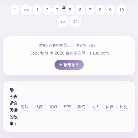
4
1
<<
1
2
3
5
6
7
8
9
10
>>
41
本站仅作检索展示，请支持正版。
Copyright © 2026 紫苏中文网 · zisu8.com
顶部
📚
今夜
适合
游戏
武侠
玄幻
都市
科幻
同人
仙侠
历史
阅读
的故
事：