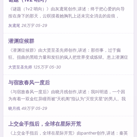
《谜题（1v2 哨向）》由灰鸢尾创作,讲述：终于把心爱的向导
按在身下的那天，云暝摸着她胸乳上还未完全消去的齿痕，
问：“你和我..
灰鸢尾
26万字
05-29
潜渊症候群
《潜渊症候群》由大贤至圣先师创作,讲述：那些事，过于癫
狂。扭曲的黑暗力量和发狂的疯人把世界变成炼狱。患上潜渊症
的人只有一..
大贤至圣先师
125万字
05-30
与宿敌春风一度后
《与宿敌春风一度后》由晓月残创作,讲述：我叫明逍，一个因
为有着一双金红异瞳而被“天机阁”指认为“灭世灾星”的男人。我
有一..
晓月残
49万字
05-29
上交金手指后，全球在星际开荒
《上交金手指后，全球在星际开荒》由panther创作,讲述：秦英