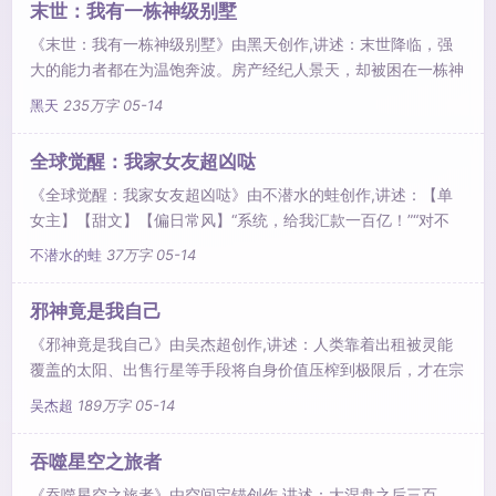
末世：我有一栋神级别墅
《末世：我有一栋神级别墅》由黑天创作,讲述：末世降临，强
大的能力者都在为温饱奔波。房产经纪人景天，却被困在一栋神
奇别墅内，当..
黑天
235万字
05-14
全球觉醒：我家女友超凶哒
《全球觉醒：我家女友超凶哒》由不潜水的蛙创作,讲述：【单
女主】【甜文】【偏日常风】“系统，给我汇款一百亿！”“对不
起，无法办到。”“..
不潜水的蛙
37万字
05-14
邪神竟是我自己
《邪神竟是我自己》由吴杰超创作,讲述：人类靠着出租被灵能
覆盖的太阳、出售行星等手段将自身价值压榨到极限后，才在宗
主文 明..
吴杰超
189万字
05-14
吞噬星空之旅者
《吞噬星空之旅者》由空间定锚创作,讲述：大涅盘之后三百