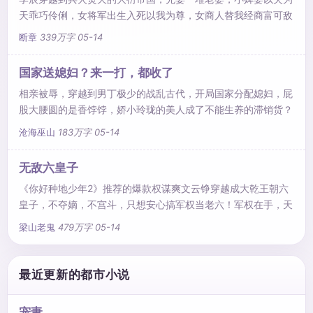
连皇帝也做局想弄死他。卫渊很慌，但却不完全慌。以纨绔人
天乖巧伶俐，女将军出生入死以我为尊，女商人替我经商富可敌
设，一
国，女刺客帮我打造情报网络……再训精兵、爆装备、改制度、
断章
339万字
05-14
广积粮，厉兵秣马，待老子左手牵虎右手持刀率百万雄兵出关
时，颤抖吧，这乱世诸王！这，是一个乱世布衣、马踏天下的传
国家送媳妇？来一打，都收了
奇！
相亲被辱，穿越到男丁极少的战乱古代，开局国家分配媳妇，屁
股大腰圆的是香饽饽，娇小玲珑的美人成了不能生养的滞销货？
林小凡不客气的领了五个极品美女回家造娃。被嘲讽家里穷养不
沧海巫山
183万字
05-14
活媳妇？林小凡自制伤药日进斗金。就在众人等着林小凡生不出
儿子挨板子的时候，五个媳妇生了，一胎十个，震惊朝野。就连
无敌六皇子
前世瞧不起他的相亲女，每晚都拉着他的手求造娃！女人你闪
《你好种地少年2》推荐的爆款权谋爽文云铮穿越成大乾王朝六
开，乱世枭雄，小爷我可是要称霸天下的！
皇子，不夺嫡，不宫斗，只想安心搞军权当老六！军权在手，天
下我有！文帝：老六，你那几哥哥越来不像话了，借父皇十万兵
梁山老鬼
479万字
05-14
马收拾他们！太子：老弟，有话好好说，别带着兵马回来吓你哥
啊！大臣：六殿下，你觉得微臣那小女儿怎么样？
最近更新的都市小说
宠妻