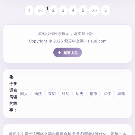
1
1
<<
2
3
4
5
>>
5
本站仅作检索展示，请支持正版。
Copyright © 2026 紫苏中文网 · zisu8.com
顶部
📚
今夜
适合
同人
仙侠
玄幻
科幻
历史
都市
武侠
游戏
阅读
的故
事：
紫苏中文网专注网络文学内容聚合与沉浸式阅读体验优化，愿每一本