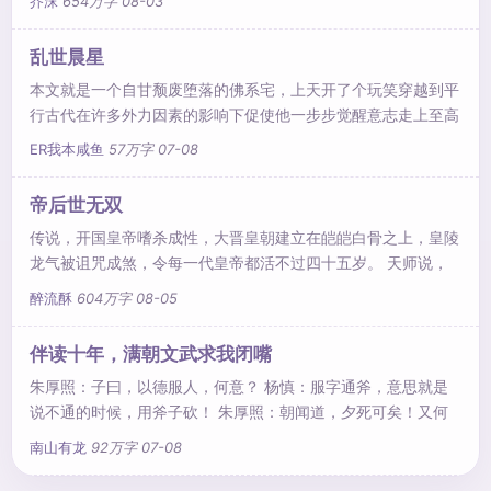
芥沫
654万字
08-03
都伸不直了。 “哇塞，哪来的谪仙美颜，这身材前凸后翘，穿衣
显瘦，脱衣有肉，好想摸……” 某王爷一脸嫌弃：“女人，你看够
乱世晨星
了没？” 某女一本正经：“男人，要给你解毒当然得看得仔仔细
本文就是一个自甘颓废堕落的佛系宅，上天开了个玩笑穿越到平
细，明明白白，不然扎错针，你当本小姐占你便宜。” 说
行古代在许多外力因素的影响下促使他一步步觉醒意志走上至高
的巅峰。O(∩_∩)O哈哈哈~新手能力有限，节奏较慢，文笔一
ER我本咸鱼
57万字
07-08
般，不求其它，只求不骂。
帝后世无双
传说，开国皇帝嗜杀成性，大晋皇朝建立在皑皑白骨之上，皇陵
龙气被诅咒成煞，令每一代皇帝都活不过四十五岁。 天师说，
送一个孤煞命格的皇子当供品喂食皇陵的煞龙，可解此诅咒。
醉流酥
604万字
08-05
他就是那个倒霉的孤煞，六岁封王，赐了座偏僻的、建在乱葬岗
旁的王府，性格乖戾，手段毒辣，人人闻之色变。 天师说，仙
伴读十年，满朝文武求我闭嘴
岐门有圣女，小时愚钝，十六岁开窍之后必聪慧贤淑，厚福旺
朱厚照：子曰，以德服人，何意？ 杨慎：服字通斧，意思就是
夫，有母仪天下之姿。可圣女儿时却跟镇陵王有了婚约。 太子
说不通的时候，用斧子砍！ 朱厚照：朝闻道，夕死可矣！又何
说：皇弟，
解？ 杨慎：道是一种大规模杀伤性武器，当敌人发现道的时
南山有龙
92万字
07-08
候，已经离死不远了。