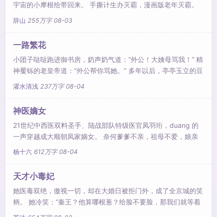
宇宙的小摩根给带回来。 手撕计生办灭霸，漫画版老年灭霸。
就连大头娃娃宇宙观察者都得找我求救。 至于无限宝石奥创？
辞山
255万字
08-03
活不过两章的电子垃圾罢了。 黑化的克拉克，未知身份的黑
袍，天神组，时间管理局，一路靠着拳头打过去。 多年以后，
一路繁花
林峰左手提着宇宙立方，右手提着火种源。 什么？你说这俩玩
小团子哒哒跑进御书房，奶声奶气道：“外公！大姨母骂我！” 精
意儿为什么是人型？ 嘶……这话说起来，就有点长了……
神矍铄的老皇帝道：“外公帮你骂她。” 多年以后，亭亭玉立的豆
蔻少女走进御书房，眼泪汪汪道：“皇舅，大表姐又欺负我了。”
濯水清浅
237万字
08-04
正值壮年的英武帝王道：“朕来说她。” 再多年以后，娇美艳丽的
贵族少妇美眸流转，“阿艺，母后说我霸道，不给你纳妾。” 风华
神医嫡女
绝代的傻王爷道：“我去跟母后解释。” 又多年以后，华贵逼人的
21世纪中西医双料圣手、陆战部队特级医官凤羽珩，duang 的
中年美妇满脸怒气：“儿子，你妹妹被驸马欺
一声穿越成大顺朝凤家嫡女。 奈何爹爹不亲，祖母不爱，娘亲
懦弱，弟弟年幼，姐妹一个比一个狠辣，穿越重生，绝不能再像
杨十六
612万字
08-04
原主那般窝囊！ 跟我斗？老子一鞭子抽得你满地找牙！ 跟我
打？老子一手术刀把你千刀万剐！ 玩阴的？老子一针下去扎你
天才小毒妃
个半身不遂！ 杀我灭口？一爪子挠开你的心窝！ 人人可欺的柔
她医毒双绝，傲视一切，却在大婚日被拒门外，成了全京城的笑
弱女子摇身一变成为大顺朝的香饽饽，跟皇帝开医院，揽尽天下
柄。 她冷笑：“秦王？他算哪根葱？给脸不要脸，那我们就等着
瞧！” 她摩拳擦掌，蓄势待发，哪知一见美男立马偃旗息鼓，腿