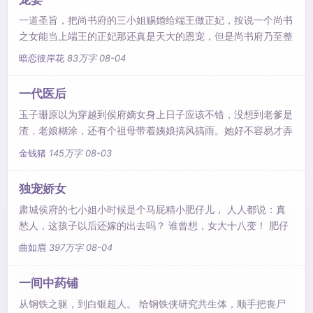
一道圣旨，把尚书府的三小姐赐婚给端王做正妃，按说一个尚书
之女能当上端王的正妃那还真是天大的恩宠，但是尚书府乃至整
个京城都对这个闻所未闻的三小姐报以同情。 原因无他，传闻
暗恋彼岸花
83万字
08-04
端王凶狠残暴，夜能止小儿啼哭，这还不算，更惨的是端王有个
怪癖，那就是专吸少女之血，吓死了好几任端王正妃人选。 这
一代医后
还不是最糟糕的，关键是现在端王已经躺在床上三个月,生死未
玉子珊原以为穿越到侯府嫡女身上日子应该不错，没想到老爹是
卜，急需一个冲喜新娘。 这个人就是沈琪。 沈琪觉得自己一定
渣，老娘糊涂，还有个祖母带着姨娘搞风搞雨。她好不容易才弄
是世上
醒老娘，镇压渣爹，打退祖母，收拾姨娘，转眼却被打包嫁给了
金钱猪
145万字
08-03
三皇子。皇子就皇子吧，反正也是个不受宠的废人，做几年假夫
妻就可以各奔东西了。只是这号称废人的皇子.............。
独宠娇女
肃城侯府的七小姐小时候是个马屁精小肥仔儿， 人人都说：真
愁人，这孩子以后还嫁的出去吗？ 谁曾想，女大十八变！ 肥仔
儿成了倾国倾城的大美人。 人人都说：真愁人，求亲的人这么
曲如眉
397万字
08-04
多，嫁给谁呀？ 大美人磨刀霍霍：喵的，我要先给那个见天儿
传我小话的混蛋宰了！
一间中药铺
从钢铁之躯，到白银超人。 给钢铁侠研究共生体，顺手把丧尸