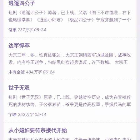
逍遥四公子
短剧《逍遥四公子》原著，已上线。又名《阁下不讲道理，在下
也略懂拳脚》《逍遥小郎君》《极品四公子》宁宸穿越到了一个
历史中从未出现过的朝代，本想一心搞钱，做个快乐逍遥的富家
修果
737万字
06-24
翁，三妻四妾，安度余生...可结果一不小心声名鹊起，名动大玄
皇朝。少年扬刀，诛奸臣，平四夷，南征北战，再回首已是‘封
边军悍卒
狼居胥’，名动天下！
大宗三年，冬。铁真族犯边，大宗王朝镇西军边城被困，战事吃
紧。内有符王赵争，勾结黑巾盗起兵谋反，连下数城。 大宗王
朝顿时处在内忧外困，风雨飘摇之中。 同年冬，林丰意外穿越
木有金箍
484万字
06-24
至距边城八十里的胡西铺乡，岭兜子村烽火台，成为一名镇西军
戍守烽火台的步弓手... 同名有声小说全平台上线，头部主播领衔
世子无双
演播，欢迎收听！
短剧《世子无双》原著，已上线。穿越架空历史，成为在青楼猝
死的废材纨绔。王公家独苗，爷爷更是位高权重，手握兵马的军
神。本想勾栏听曲，花船找女，纸醉金迷，夜夜笙歌……但……
宁峥
353万字
05-14
由腾讯音乐独家改编的《世子无双》同名多人有声剧在QQ音
乐、酷狗音乐、酷我音乐、懒人听书APP火热播出中！每日更新
从小媳妇要传宗接代开始
10集起，欢迎前去收听！番邦蛮夷想他死。世家门阀想他死。就
李辰穿越到兵火焚天的大衍帝国，先娶一堆老婆，小婢妻以夫为