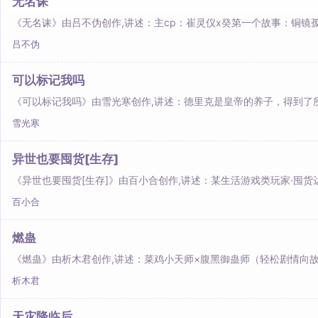
无名诔
《无名诔》由吕不伪创作,讲述：主cp：崔灵仪x癸第一个故事：铜镜孤
吕不伪
可以标记我吗
《可以标记我吗》由雪光寒创作,讲述：德里克是皇帝的养子，得到了
雪光寒
异世也要囤货[生存]
《异世也要囤货[生存]》由百小合创作,讲述：某生活游戏类玩家·囤货
百小合
燃蛊
《燃蛊》由析木君创作,讲述：菜鸡小天师×腹黑御蛊师（轻松剧情向故
析木君
天灾降临后