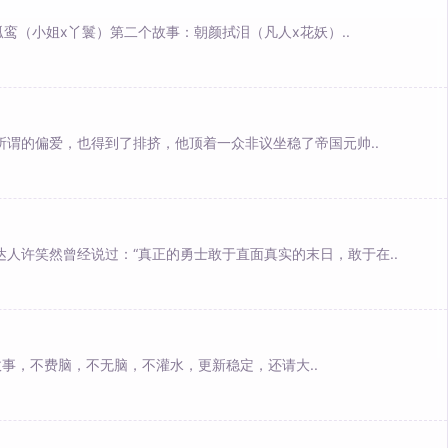
鸾（小姐x丫鬟）第二个故事：朝颜拭泪（凡人x花妖）..
所谓的偏爱，也得到了排挤，他顶着一众非议坐稳了帝国元帅..
达人许笑然曾经说过：“真正的勇士敢于直面真实的末日，敢于在..
事，不费脑，不无脑，不灌水，更新稳定，还请大..