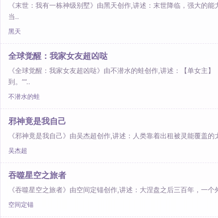
《末世：我有一栋神级别墅》由黑天创作,讲述：末世降临，强大的能
当..
黑天
全球觉醒：我家女友超凶哒
《全球觉醒：我家女友超凶哒》由不潜水的蛙创作,讲述：【单女主】【
到。”“..
不潜水的蛙
邪神竟是我自己
《邪神竟是我自己》由吴杰超创作,讲述：人类靠着出租被灵能覆盖的太
吴杰超
吞噬星空之旅者
《吞噬星空之旅者》由空间定锚创作,讲述：大涅盘之后三百年，一个
空间定锚