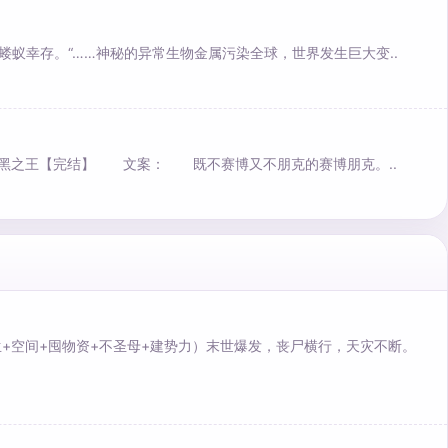
蝼蚁幸存。“……神秘的异常生物金属污染全球，世界发生巨大变..
者：黄黑之王【完结】 文案： 既不赛博又不朋克的赛博朋克。..
+空间+囤物资+不圣母+建势力）末世爆发，丧尸横行，天灾不断。