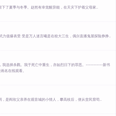
留下了夏季与冬季。赵然有幸觉醒异能，在天灾下护着父母家..
武力值爆表受 受是万人迷言曦是在校大三生，偶尔直播鬼屋探险挣挣..
选择杀戮。我于死亡中重生，亦如烈日下的罪恶。-----------新书
漫画名在线观看。
弱，是阎玫父亲养在观音城的小情人，攀高枝后，便从贫民窟苟..