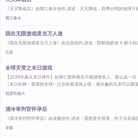
《天灾降临后》由蜀江春水创作,讲述：天灾降临，四季分明的地球只
蜀江春水
我在无限游戏里当万人迷
《我在无限游戏里当万人迷》由北萘创作,讲述：阴郁病娇攻 X 娇小却
北萘
全球灾变之末日游戏
【2026年最火末日神作】如果仁慈和善良不能拯救世人。那么这一次，我
《末日剑神：我震惊全球》已在快看漫画上线，感兴趣的兄弟可以搜
我爱吃猫片
清冷审判官怀孕后
《清冷审判官怀孕后》由龙骸创作,讲述：观慈音生得美，性子冷且病
龙骸