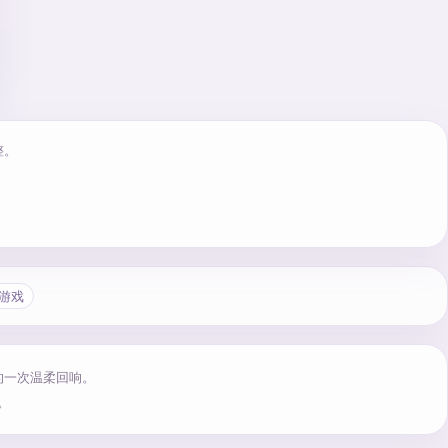
整。
游戏
的一次温柔回响。
。