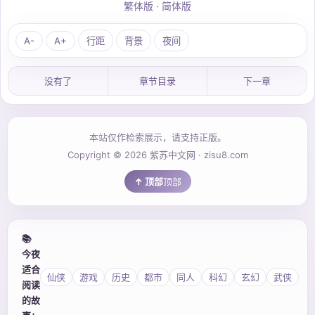
繁体版
·
简体版
A-
A+
行距
背景
夜间
没有了
章节目录
下一章
本站仅作检索展示，请支持正版。
Copyright © 2026 紫苏中文网 · zisu8.com
顶部
📚
今夜
适合
仙侠
游戏
历史
都市
同人
科幻
玄幻
武侠
阅读
的故