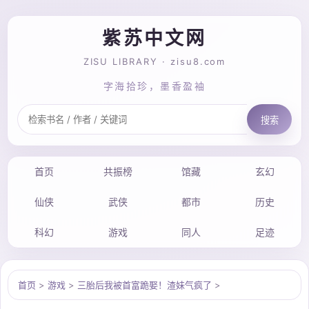
紫苏中文网
ZISU LIBRARY · zisu8.com
字海拾珍，墨香盈袖
搜索
首页
共振榜
馆藏
玄幻
仙侠
武侠
都市
历史
科幻
游戏
同人
足迹
首页
>
游戏
>
三胎后我被首富跪娶！渣妹气疯了
>