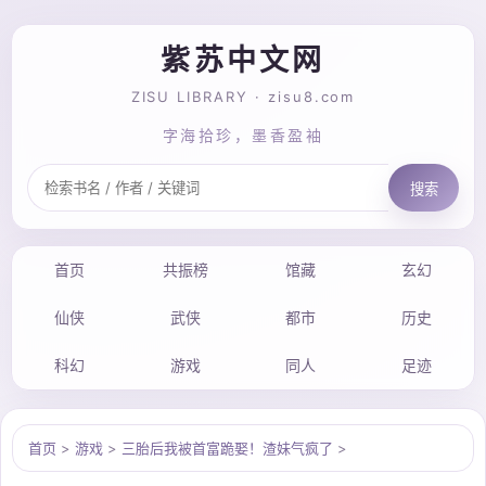
紫苏中文网
ZISU LIBRARY · zisu8.com
字海拾珍，墨香盈袖
搜索
首页
共振榜
馆藏
玄幻
仙侠
武侠
都市
历史
科幻
游戏
同人
足迹
首页
>
游戏
>
三胎后我被首富跪娶！渣妹气疯了
>