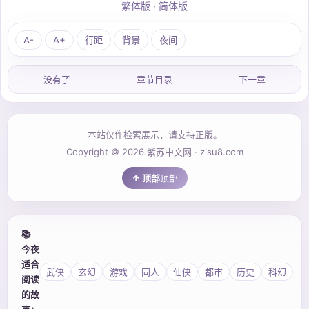
繁体版
·
简体版
A-
A+
行距
背景
夜间
没有了
章节目录
下一章
本站仅作检索展示，请支持正版。
Copyright © 2026 紫苏中文网 · zisu8.com
顶部
📚
今夜
适合
武侠
玄幻
游戏
同人
仙侠
都市
历史
科幻
阅读
的故