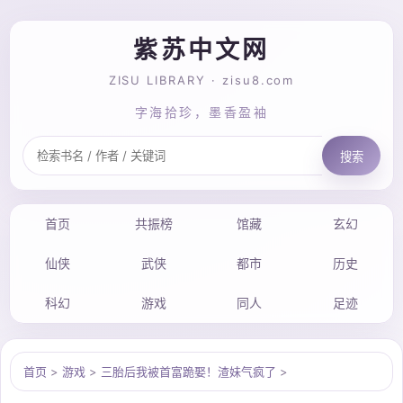
紫苏中文网
ZISU LIBRARY · zisu8.com
字海拾珍，墨香盈袖
搜索
首页
共振榜
馆藏
玄幻
仙侠
武侠
都市
历史
科幻
游戏
同人
足迹
首页
>
游戏
>
三胎后我被首富跪娶！渣妹气疯了
>