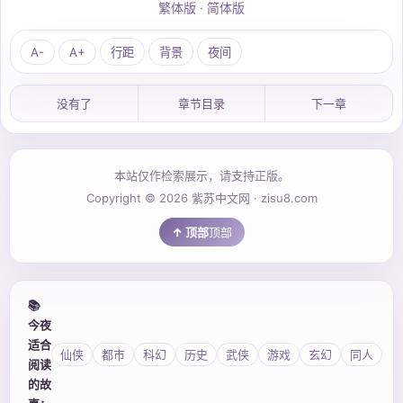
繁体版
·
简体版
A-
A+
行距
背景
夜间
没有了
章节目录
下一章
本站仅作检索展示，请支持正版。
Copyright © 2026 紫苏中文网 · zisu8.com
顶部
📚
今夜
适合
仙侠
都市
科幻
历史
武侠
游戏
玄幻
同人
阅读
的故