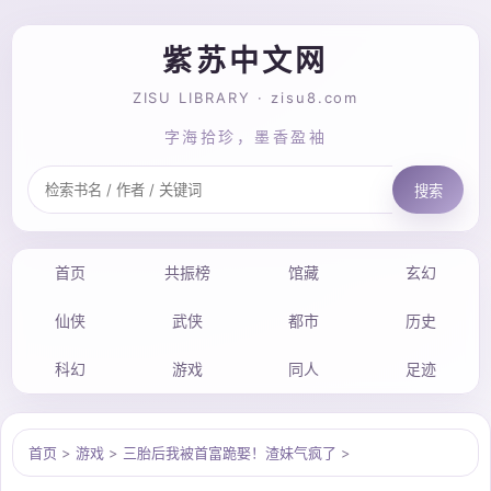
紫苏中文网
ZISU LIBRARY · zisu8.com
字海拾珍，墨香盈袖
搜索
首页
共振榜
馆藏
玄幻
仙侠
武侠
都市
历史
科幻
游戏
同人
足迹
首页
>
游戏
>
三胎后我被首富跪娶！渣妹气疯了
>