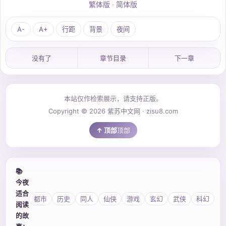
繁体版
·
简体版
A-
A+
行距
背景
夜间
没有了
章节目录
下一章
本站仅作检索展示，请支持正版。
Copyright © 2026 紫苏中文网 · zisu8.com
顶部
📚
今夜
适合
都市
历史
同人
仙侠
游戏
玄幻
武侠
科幻
阅读
的故