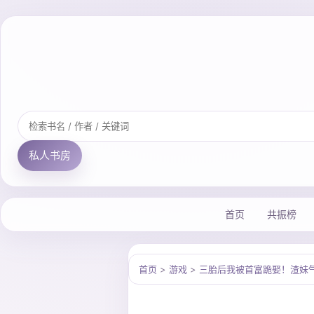
私人书房
首页
共振榜
首页
>
游戏
>
三胎后我被首富跪娶！渣妹