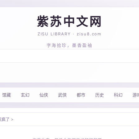
紫苏中文网
ZISU LIBRARY · zisu8.com
字海拾珍，墨香盈袖
馆藏
玄幻
仙侠
武侠
都市
历史
科幻
游
气疯了
>