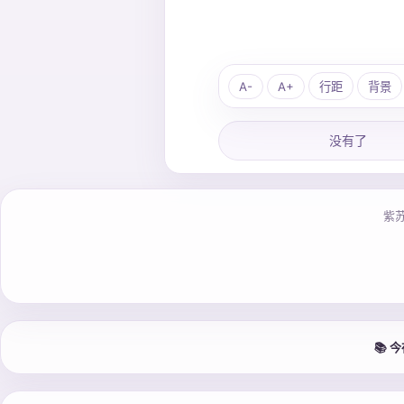
A-
A+
行距
背景
没有了
紫
📚