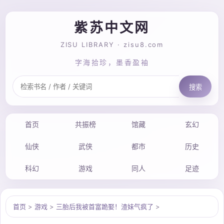
紫苏中文网
ZISU LIBRARY · zisu8.com
字海拾珍，墨香盈袖
搜索
首页
共振榜
馆藏
玄幻
仙侠
武侠
都市
历史
科幻
游戏
同人
足迹
首页
>
游戏
>
三胎后我被首富跪娶！渣妹气疯了
>