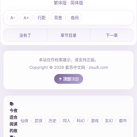
繁体版
·
简体版
A-
A+
行距
背景
夜间
没有了
章节目录
下一章
本站仅作检索展示，请支持正版。
Copyright © 2026 紫苏中文网 · zisu8.com
顶部
📚
今夜
适合
仙侠
武侠
历史
同人
科幻
游戏
玄幻
都市
阅读
的故