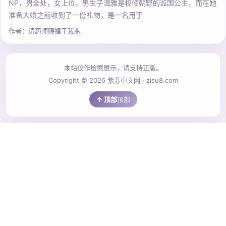
NP，男全处，女上位，男生子温雅是权倾朝野的监国公主，而在她
准备大婚之前收到了一份礼物，是一名用于
作者：请药师赐福于我胞
本站仅作检索展示，请支持正版。
Copyright © 2026 紫苏中文网 · zisu8.com
顶部
📚
今夜
适合
仙侠
游戏
科幻
武侠
历史
同人
玄幻
都市
阅读
的故
事：