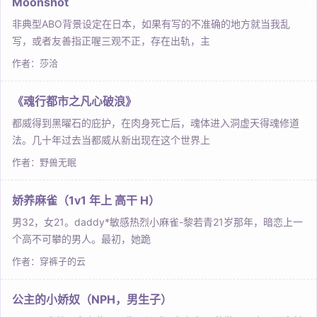
Moonshot
非典型ABO背景设定在日本，如果有写的不准确的地方就当我乱
写，或者友善指正喔三观不正，存在出轨，主
作者：莎洽
《魂行都市之凡心破浪》
都威得到黑曜石的庇护，在肉身死亡后，魂体进入洞虚天得魂修道
法。几十年过去当都威从新出现在这个世界上
作者：野兽无眠
娇养麻雀（1v1 年上 高干 H）
男32，女21。daddy*敏感热烈小麻雀-黎若青21岁那年，暗恋上一
个高不可攀的男人。最初，她跪
作者：穿裤子的云
公主的小娇奴（NPH，男生子）