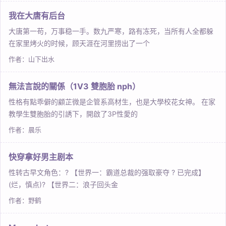
我在大唐有后台
大唐第一苟，万事稳一手。数九严寒，路有冻死，当所有人全都躲
在家里烤火的时候，顾天涯在河里捞出了一个
作者：山下出水
無法言說的關係（1V3 雙胞胎 nph）
性格有點乖僻的顧芷微是企管系高材生，也是大學校花女神。 在家
教學生雙胞胎的引誘下，開啟了3P性愛的
作者：晨乐
快穿拿好男主剧本
性转古早文角色：? 【世界一：霸道总裁的强取豪夺 ? 已完成】
(烂，慎点)? 【世界二：浪子回头金
作者：野鹤