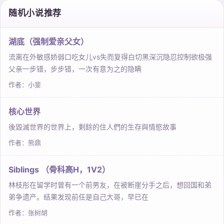
随机小说推荐
湖底（强制爱亲父女）
流离在外敏感娇弱口吃女儿vs失而复得白切黑深沉隐忍控制欲极强
父亲一步错，步步错，一次有意为之的隐瞒
作者：小斐
核心世界
後毀滅世界的世界上，剩餘的住人們的生存與情慾故事
作者：熊鼎
Siblings （骨科高H，1V2）
林枝彤在留学时曾有一个前男友，在被断崖分手之后，想回国和弟
弟争遗产。结果发现前任是自己大哥，早已在
作者：张树胡